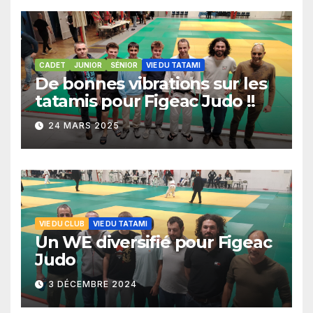
CADET
JUNIOR
SÉNIOR
VIE DU TATAMI
De bonnes vibrations sur les
tatamis pour Figeac Judo !!
24 MARS 2025
VIE DU CLUB
VIE DU TATAMI
Un WE diversifié pour Figeac
Judo
3 DÉCEMBRE 2024