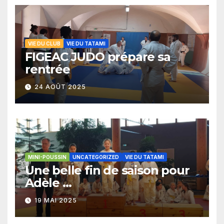
VIE DU CLUB
VIE DU TATAMI
FIGEAC JUDO prépare sa
rentrée
24 AOÛT 2025
MINI-POUSSIN
UNCATEGORIZED
VIE DU TATAMI
Une belle fin de saison pour
Adèle …
19 MAI 2025