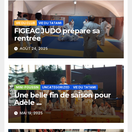
VIE DU CLUB
VIE DU TATAMI
FIGEAC JUDO prépare sa
rentrée
AOÛT 24, 2025
MINI-POUSSIN
UNCATEGORIZED
VIE DU TATAMI
Une belle fin de saison pour
Adèle …
MAI 19, 2025