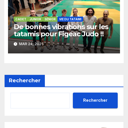
CADET
JUNIOR
SÉNIOR
VIE DU TATAMI
De bonnes vibrations sur les
tatamis pour Figeac Judo !!
MAR 24, 2025
Rechercher
Rechercher