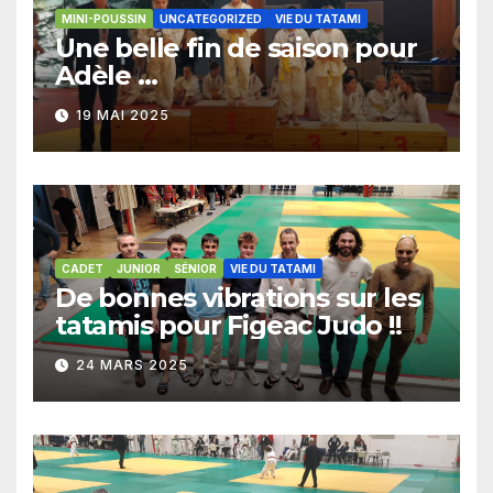
MINI-POUSSIN
UNCATEGORIZED
VIE DU TATAMI
Une belle fin de saison pour
Adèle …
19 MAI 2025
CADET
JUNIOR
SÉNIOR
VIE DU TATAMI
De bonnes vibrations sur les
tatamis pour Figeac Judo !!
24 MARS 2025